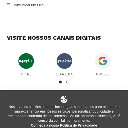
Comunicar um Erro
VISITE NOSSOS
CANAIS DIGITAIS
OPI.NE
GUIA.LTDA
GOOGLE
Nós usamos cookies e outras tecnologias semelhantes para melhorar a
sua experiência em nossos serviços, personalizar publicidade e
recomendar conteúdo de seu interesse. Ao utilizar nossos serviços, você
concorda com tal monitoramento.
Conheça a nossa Política de Privacidade
®
Informações oficiais do local atualizadas pela plataforma
bm
,