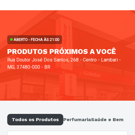
ABERTO - FECHA ÀS 21:00
PRODUTOS PRÓXIMOS A VOCÊ
Rua Doutor José Dos Santos, 268 - Centro - Lambari -
MG, 37480-000 - BR
Todos os Produtos
Perfumaria
Saúde e Bem-est