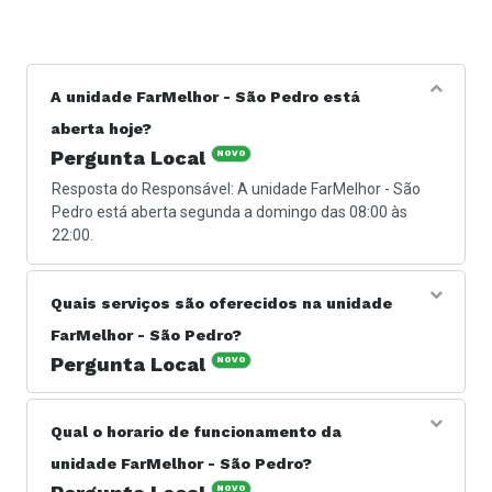
A unidade FarMelhor - São Pedro está
aberta hoje?
Pergunta Local
NOVO
Resposta do Responsável: A unidade FarMelhor - São
Pedro está aberta segunda a domingo das 08:00 às
22:00.
Quais serviços são oferecidos na unidade
FarMelhor - São Pedro?
Pergunta Local
NOVO
Resposta do Responsável: Os serviços oferecidos são
no ramo de farmácia. Encontre diversos produtos com o
Qual o horario de funcionamento da
preço lá embaixo, qualidade lá em cima. É assim que a
unidade FarMelhor - São Pedro?
gente faz!
NOVO