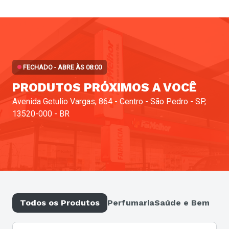
FECHADO - ABRE ÀS 08:00
PRODUTOS PRÓXIMOS A VOCÊ
Avenida Getulio Vargas, 864 - Centro - São Pedro - SP,
13520-000 - BR
Todos os Produtos
Perfumaria
Saúde e Bem-est