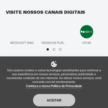
VISITE NOSSOS
CANAIS DIGITAIS
MICROSOFT BING
FACEBOOK PLACES
OPI.NE
Nós usamos cookies e outras tecnologias semelhantes para melhorar a
sua experiência em nossos serviços, personalizar publicidade e
recomendar conteúdo de seu interesse. Ao utilizar nossos serviços, você
concorda com tal monitoramento.
Conheça a nossa Política de Privacidade
®
Informações oficiais do local atualizadas pela plataforma
bm
,
enterprise
ACEITAR
Política de Privacidade